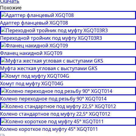
Скачать
Похожие
Адаптер фланцевый XGQT08
Переходной тройник под муфту XGQT03R3
Фланец накидной XGQT09
Муфта жесткая угловая с выступами GKS
Хомут под муфту XGQT04G
Колено переходное под резьбу 90° XGQT014
Колено стандартное под муфту 22,5° XGQT012
Колено короткое под муфту 45° XGQT011