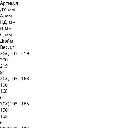
Артикул
ДУ, мм
А, мм
НД, мм
В, мм
С, мм
Дюйм
Вес, кг
XGQT03L-219
200
219
8″
XGQT03L-168
150
168
6″
XGQT03L-165
150
165
6″