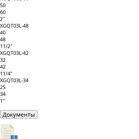
50
60
2″
XGQT03L-48
40
48
11/2″
XGQT03L-42
32
42
11/4″
XGQT03L-34
25
34
1″
Документы