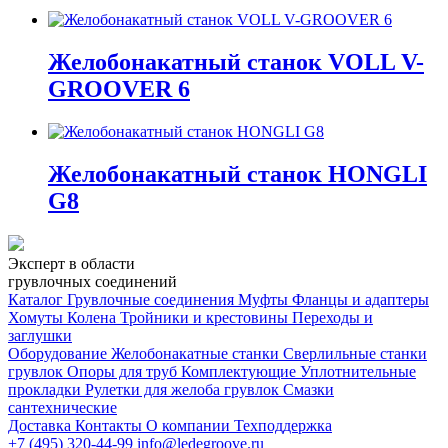
Желобонакатный станок VOLL V-
GROOVER 6
Желобонакатный станок HONGLI
G8
Эксперт в области
грувлочных соединений
Каталог
Грувлочные соединения
Муфты
Фланцы и адаптеры
Хомуты
Колена
Тройники и крестовины
Переходы и
заглушки
Оборудование
Желобонакатные станки
Сверлильные станки
грувлок
Опоры для труб
Комплектующие
Уплотнительные
прокладки
Рулетки для желоба грувлок
Смазки
сантехнические
Доставка
Контакты
О компании
Техподдержка
+7 (495) 320-44-99
info@ledegroove.ru